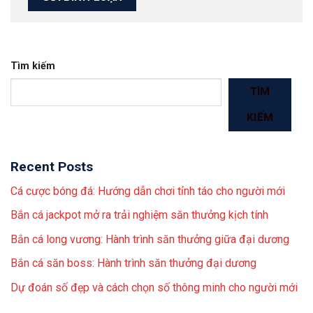
Tìm kiếm
TÌM
KIẾM
Recent Posts
Cá cược bóng đá: Hướng dẫn chơi tỉnh táo cho người mới
Bắn cá jackpot mở ra trải nghiệm săn thưởng kịch tính
Bắn cá long vương: Hành trình săn thưởng giữa đại dương
Bắn cá săn boss: Hành trình săn thưởng đại dương
Dự đoán số đẹp và cách chọn số thông minh cho người mới