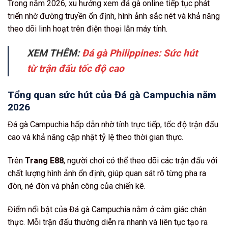
Trong năm 2026, xu hướng xem đá gà online tiếp tục phát
triển nhờ đường truyền ổn định, hình ảnh sắc nét và khả năng
theo dõi linh hoạt trên điện thoại lẫn máy tính.
XEM THÊM:
Đá gà Philippines: Sức hút
từ trận đấu tốc độ cao
Tổng quan sức hút của Đá gà Campuchia năm
2026
Đá gà Campuchia hấp dẫn nhờ tính trực tiếp, tốc độ trận đấu
cao và khả năng cập nhật tỷ lệ theo thời gian thực.
Trên
Trang E88
, người chơi có thể theo dõi các trận đấu với
chất lượng hình ảnh ổn định, giúp quan sát rõ từng pha ra
đòn, né đòn và phản công của chiến kê.
Điểm nổi bật của Đá gà Campuchia nằm ở cảm giác chân
thực. Mỗi trận đấu thường diễn ra nhanh và liên tục tạo ra