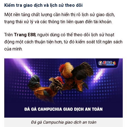
Kiểm tra giao dịch và lịch sử theo dõi
Một nền tảng chất lượng cần hiển thị rõ lịch sử giao dịch,
trạng thái xử lý và các thông tin liên quan đến tài khoản.
Trên
Trang E88
, người dùng có thể theo dõi lịch sử hoạt
động một cách thuận tiện hơn, từ đó kiểm soát tốt ngân sách
của mình.
Đá gà Campuchia giao dịch an toàn