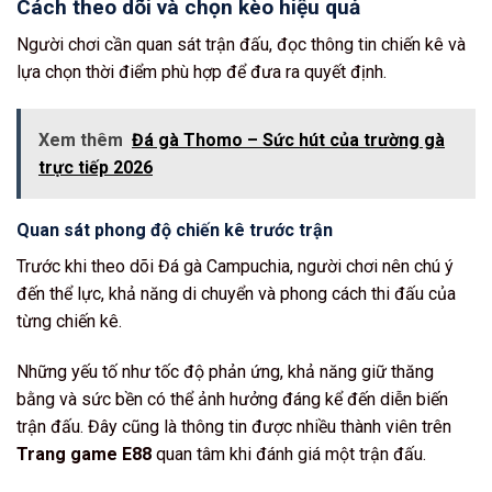
Cách theo dõi và chọn kèo hiệu quả
Người chơi cần quan sát trận đấu, đọc thông tin chiến kê và
lựa chọn thời điểm phù hợp để đưa ra quyết định.
Xem thêm
Đá gà Thomo – Sức hút của trường gà
trực tiếp 2026
Quan sát phong độ chiến kê trước trận
Trước khi theo dõi Đá gà Campuchia, người chơi nên chú ý
đến thể lực, khả năng di chuyển và phong cách thi đấu của
từng chiến kê.
Những yếu tố như tốc độ phản ứng, khả năng giữ thăng
bằng và sức bền có thể ảnh hưởng đáng kể đến diễn biến
trận đấu. Đây cũng là thông tin được nhiều thành viên trên
Trang game E88
quan tâm khi đánh giá một trận đấu.