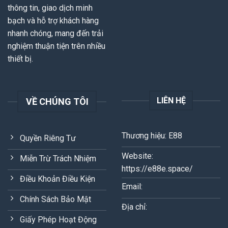
thông tin, giao dịch minh
bạch và hỗ trợ khách hàng
nhanh chóng, mang đến trải
nghiệm thuận tiện trên nhiều
thiết bị.
LIÊN HỆ
VỀ CHÚNG TÔI
Thương hiệu: E88
Quyền Riêng Tư
Website:
Miễn Trừ Trách Nhiệm
https://e88e.space/
Điều Khoản Điều Kiện
Email:
Chính Sách Bảo Mật
Địa chỉ:
Giấy Phép Hoạt Động