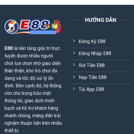
HƯỚNG DẪN
Đăng Ký E88
E88
là nền tảng giải trí trực
Đăng Nhập E88
tuyến được nhiều người
chơi lựa chọn nhờ giao diện
Rút Tiền E88
thân thiện, kho trò chơi đa
Nạp Tiền E88
dạng và tốc độ xử lý ổn
định. Bên cạnh đó, hệ thống
Tải App E88
còn chú trọng bảo mật
thông tin, giao dịch minh
bạch và hỗ trợ khách hàng
nhanh chóng, mang đến trải
nghiệm thuận tiện trên nhiều
thiết bị.