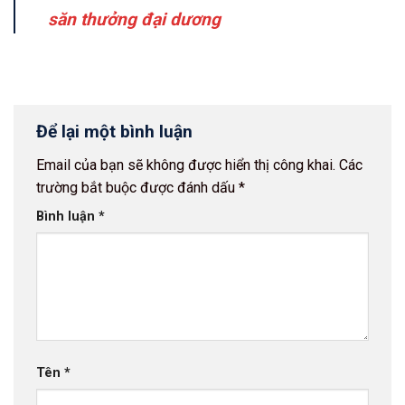
săn thưởng đại dương
Để lại một bình luận
Email của bạn sẽ không được hiển thị công khai.
Các
trường bắt buộc được đánh dấu
*
Bình luận
*
Tên
*